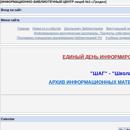
[
ИНФОРМАЦИОННО-БИБЛИОТЕЧНЫЙ ЦЕНТР лицей №1 г.Гродно
]
Вход на сайт
Меню сайта
Главная
Новости и события
Школьному библиотекарю
Виртуальный чи
Информационно-методические материалы. Продукты собственн
Программа повышения квалификации библиотекарей УО
Учебные издания
ЕДИНЫЙ ДЕНЬ ИНФОРМИРОВ
"ШАГ" - "Школ
АРХИВ ИНФОРМАЦИОННЫХ МАТЕРИ
Calendar
Пн
Вт