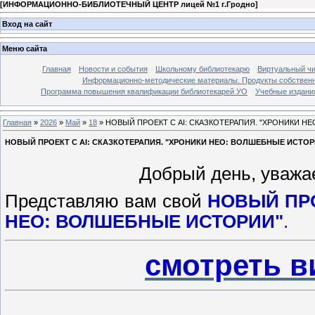
[
ИНФОРМАЦИОННО-БИБЛИОТЕЧНЫЙ ЦЕНТР лицей №1 г.Гродно
]
Вход на сайт
Меню сайта
Главная
Новости и события
Школьному библиотекарю
Виртуальный чи
Информационно-методические материалы. Продукты собственн
Программа повышения квалификации библиотекарей УО
Учебные издания
Главная
»
2026
»
Май
»
18
» НОВЫЙ ПРОЕКТ С AI: СКАЗКОТЕРАПИЯ. "ХРОНИКИ Н
НОВЫЙ ПРОЕКТ С AI: СКАЗКОТЕРАПИЯ. "ХРОНИКИ НЕО: ВОЛШЕБНЫЕ ИСТОР
Добрый день, уважа
Представляю вам свой
НОВЫЙ ПРО
НЕО: ВОЛШЕБНЫЕ ИСТОРИИ"
.
смотреть 